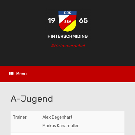
Zum
Inhalt
springen
#fürimmerdabei
Menü
A-Jugend
Trainer:
Alex Degenhart
Markus Kanamüller