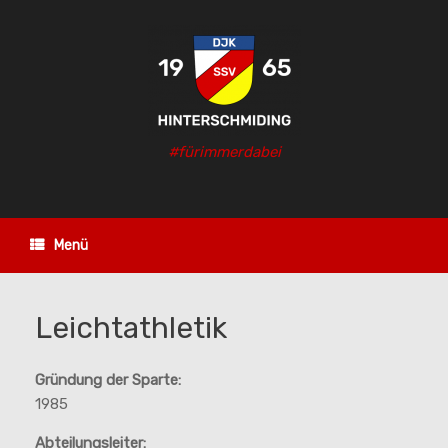
Zum
Inhalt
springen
#fürimmerdabei
Menü
Leichtathletik
Gründung der Sparte:
1985
Abteilungsleiter: