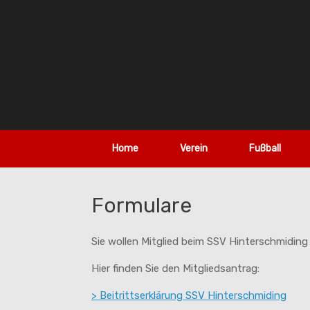
Zum
Inhalt
springen
Home
Verein
Fußball
Formulare
Sie wollen Mitglied beim SSV Hinterschmidin
Hier finden Sie den Mitgliedsantrag:
> Beitrittserklärung SSV Hinterschmiding