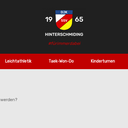
#fürimmerdabei
Leichtathletik
Taek-Won-Do
Kinderturnen
g werden?